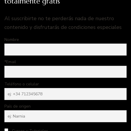
totalmente gratis
Al suscribirte no te perderás nada de nuestro
contenido y disfrutarás de condiciones especiales
Nombre
*Email
Teléfono o celular
País de origen
Cursos y Tutoriales