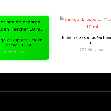
Jeringa de esporas McKenn
inga de esporas Golden
ml
Teacher 10 ml
€
21,99
IVA incl.
€
21,99
IVA incl.