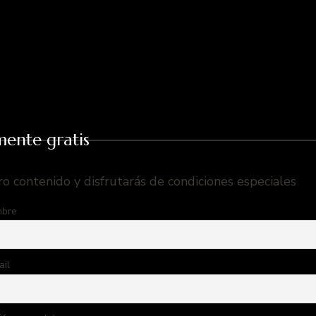
mente gratis
ro contenido y disfrutarás de condiciones especiales
bre
ail