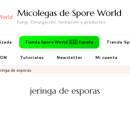
Micolegas de Spore World
Fungi. Divulgación, formación y productos.
lizada
Tienda Spore World 🇪🇸 España
Tienda Sp
ZON
Tutoriales
Newsletter
Mi cuenta
eringa de esporas
jeringa de esporas