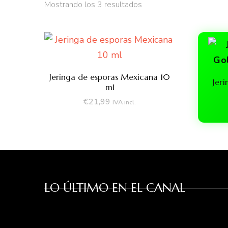
Ordenado
Mostrando los 3 resultados
por
precio:
bajo
a
alto
Jeringa de esporas Mexicana 10
Jer
ml
€
21,99
IVA incl.
LO ÚLTIMO EN EL CANAL