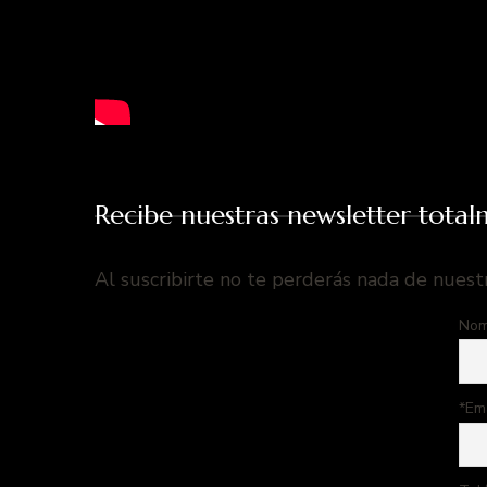
Recibe nuestras newsletter total
Al suscribirte no te perderás nada de nuest
Nom
*Em