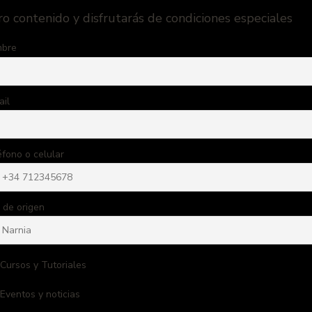
ro contenido y disfrutarás de condiciones especiales
bre
ail
éfono o celular
 de origen
Cursos y Tutoriales
Eventos y noticias