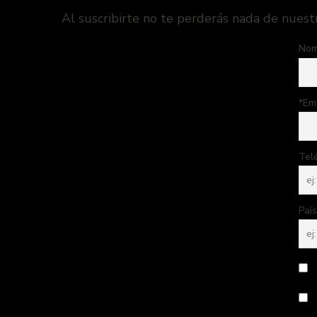
Al suscribirte no te perderás nada de nuest
Nom
*Em
Tel
País