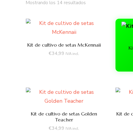
Ordenado
Mostrando los 14 resultados
por
precio:
bajo
a
alto
Kit de cultivo de setas McKennaii
Ki
€
34,99
IVA incl.
Kit de cultivo de setas Golden
Kit de 
Teacher
€
34,99
IVA incl.