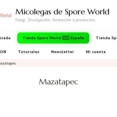
Micolegas de Spore World
Fungi. Divulgación, formación y productos.
lizada
Tienda Spore World 🇪🇸 España
Tienda Sp
ZON
Tutoriales
Newsletter
Mi cuenta
azatapec
Mazatapec