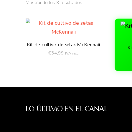
Ordenado
Mostrando los 3 resultados
por
precio:
bajo
a
alto
Kit de cultivo de setas McKennaii
Ki
€
34,99
IVA incl.
LO ÚLTIMO EN EL CANAL