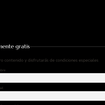
mente gratis
ro contenido y disfrutarás de condiciones especiales
bre
ail