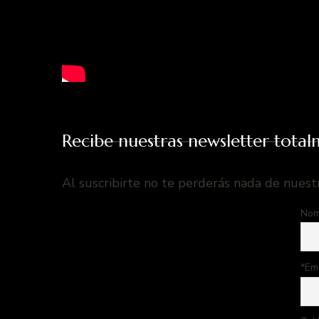
Recibe nuestras newsletter total
Al suscribirte no te perderás nada de nuest
Nom
*Em