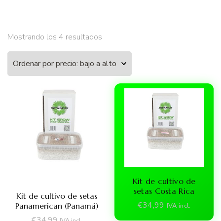
Ordenado
Mostrando los 4 resultados
por
precio:
bajo
a
alto
Kit de cultivo de
setas Costa Rica
Kit de cultivo de setas
€
34,99
Panamerican (Panamá)
IVA incl.
€
34,99
IVA incl.