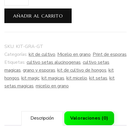
Bolsa
Grano
AÑADIR AL CARRITO
Esterilizado
2,5
kg
SKU:
KIT-GRA-GT
+
Categorías:
kit de cultivo
,
Micelio en grano
,
Print de esporas
Suspensión
Etiquetas:
cultivo setas alucinogenas
,
cultivo setas
de
magicas
,
grano y esporas
,
kit de cultivo de hongos
,
kit
Esporas
hongos
,
kit magic
,
kit magicas
,
kit micelio
,
kit setas
,
kit
en
setas magicas
,
micelio en grano
Solución
Inyectable
(Golden
Teacher)
Descripción
Valoraciones (0)
cantidad