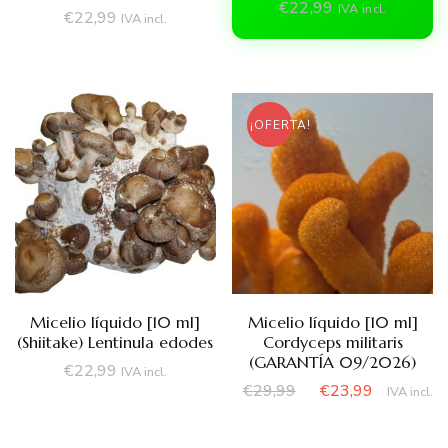
€
22,99
IVA incl.
€
22,99
IVA incl.
¡OFERTA!
Micelio líquido [10 ml]
Micelio líquido [10 ml]
(Shiitake) Lentinula edodes
Cordyceps militaris
(GARANTÍA 09/2026)
€
22,99
IVA incl.
El
El
€
29,99
€
23,99
IVA incl.
precio
precio
original
actual