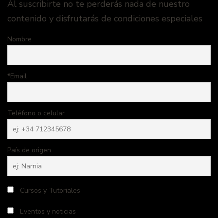
Al suscribirte no te perderás nada de nuestro
contenido y disfrutarás de condiciones especiales
Nombre
*Email
Teléfono o celular
País de origen
Cursos y Tutoriales
Eventos y noticias