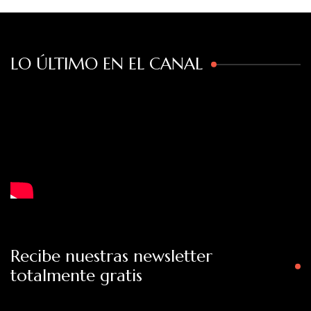
era:
es:
€29,99.
€23,99.
LO ÚLTIMO EN EL CANAL
Recibe nuestras newsletter
totalmente gratis