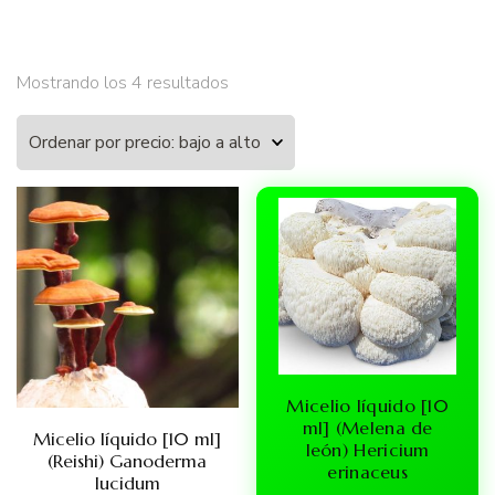
Ordenado
Mostrando los 4 resultados
por
precio:
bajo
a
alto
Micelio líquido [10
ml] (Melena de
Micelio líquido [10 ml]
león) Hericium
(Reishi) Ganoderma
erinaceus
lucidum