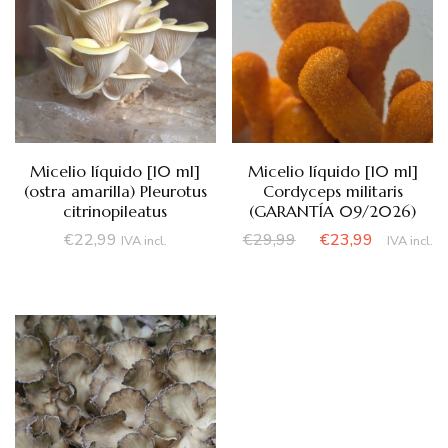
Micelio líquido [10 ml]
Micelio líquido [10 ml]
(ostra amarilla) Pleurotus
Cordyceps militaris
citrinopileatus
(GARANTÍA 09/2026)
El
El
€
22,99
€
29,99
€
23,99
IVA incl.
IVA incl.
precio
precio
original
actual
era:
es:
€29,99.
€23,99.