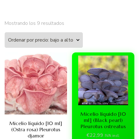
Ordenado
Mostrando los 9 resultados
por
precio:
bajo
a
alto
Micelio líquido [10
ml] (Black pearl)
Micelio líquido [10 ml]
Pleurotus ostreatus
(Ostra rosa) Pleurotus
€
22,99
djamor
IVA incl.