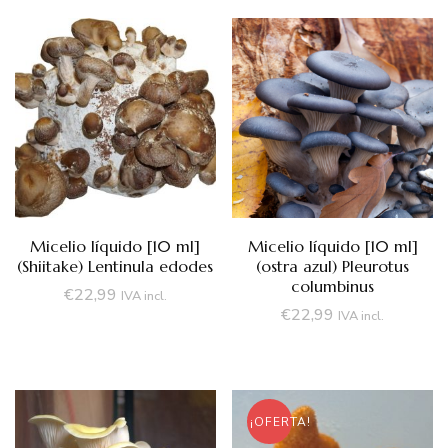
Micelio líquido [10 ml]
Micelio líquido [10 ml]
(Shiitake) Lentinula edodes
(ostra azul) Pleurotus
columbinus
€
22,99
IVA incl.
€
22,99
IVA incl.
¡OFERTA!