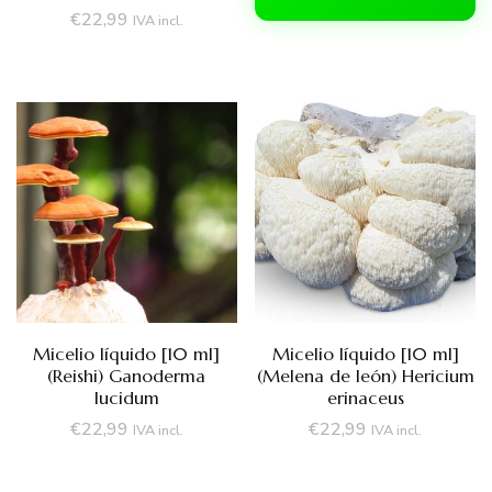
€
22,99
IVA incl.
Micelio líquido [10 ml]
Micelio líquido [10 ml]
(Reishi) Ganoderma
(Melena de león) Hericium
lucidum
erinaceus
€
22,99
€
22,99
IVA incl.
IVA incl.